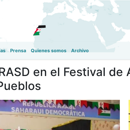
Pasar
al
contenido
principal
das
Prensa
Quienes somos
Archivo
 RASD en el Festival de
 Pueblos