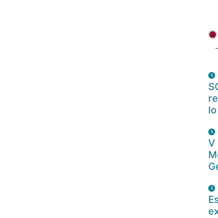
S
re
lo
V
M
Ge
E
ex