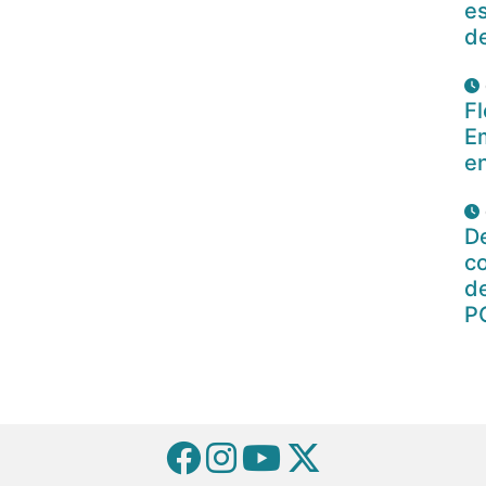
es
d
Fl
E
en
De
c
de
P