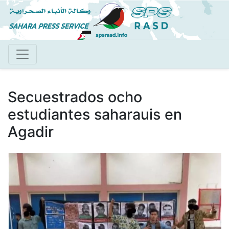
Pasar
al
contenido
principal
Secuestrados ocho
estudiantes saharauis en
Agadir